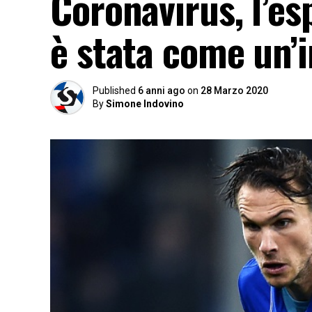
Coronavirus, l’es
è stata come un’
Published
6 anni ago
on
28 Marzo 2020
By
Simone Indovino