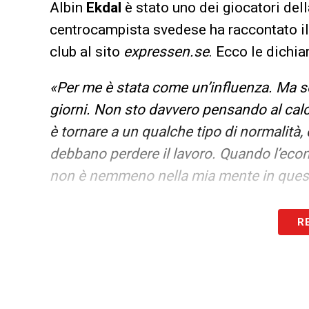
Albin
Ekdal
è stato uno dei giocatori del
centrocampista svedese ha raccontato il 
club al sito
expressen.se
. Ecco le dichia
«Per me è stata come un’influenza. Ma so
giorni. Non sto davvero pensando al cal
è tornare a un qualche tipo di normalità
debbano perdere il lavoro. Quando l’econo
non è nemmeno nella mia mente in que
LA PLAYLIST DELLE NOSTRE TOP NEW
R