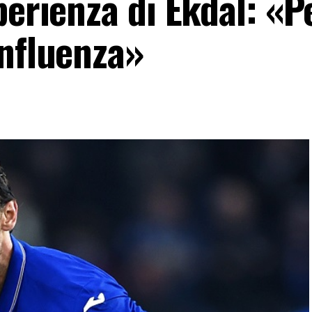
perienza di Ekdal: «
influenza»