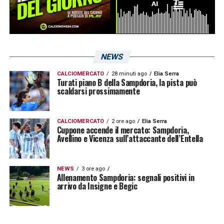
LEGGI ANCHE:
Ex Sampdoria, Curto sul suo
ritorno all’Empoli: «La cosa che mi
interessa è dare una mano ai giovani»
NEWS
LA PLAYLIST DELLE NOSTRE TOP NEWS
CALCIOMERCATO
28 minuti ago
Elia Serra
Turati piano B della Sampdoria, la pista può
scaldarsi prossimamente
CALCIOMERCATO
2 ore ago
Elia Serra
Cuppone accende il mercato: Sampdoria,
Avellino e Vicenza sull’attaccante dell’Entella
NEWS
3 ore ago
Allenamento Sampdoria: segnali positivi in
arrivo da Insigne e Begic