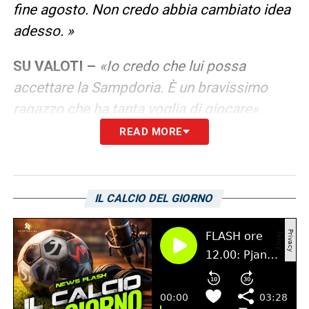
fine agosto. Non credo abbia cambiato idea
adesso. »
SU VALOTI –
«Io credo che lui possa
accettare la Sampdoria. È un bravissimo
ragazzo che ha tanta voglia di giocare»
.
READ MORE
OKEREKE E SERNICOLA –
«
Parliamo di
giocatori in uscita ma di valore. La
Cremonese ha in mente di chiedere
IL CALCIO DEL GIORNO
qualcosa, non di lasciarli andare via
semplicemente in prestito gratuito. Come li
abbiamo tenuti fuori questi primi quattro
mesi, siamo disposti a tenerli ancora se non
ci fossero le condizioni per cederli»
.