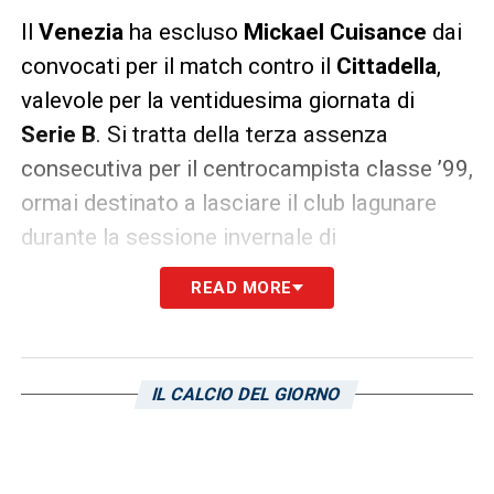
Il
Venezia
ha escluso
Mickael Cuisance
dai
convocati per il match contro il
Cittadella
,
valevole per la ventiduesima giornata di
Serie B
. Si tratta della terza assenza
consecutiva per il centrocampista classe ’99,
ormai destinato a lasciare il club lagunare
durante la sessione invernale di
calciomercato. L’ex Bayern Monaco è
READ MORE
vicinissimo alla
Sampdoria
, che nelle
prossime ore proverà a chiudere la trattativa
col Venezia sulla base del prestito con diritto
IL CALCIO DEL GIORNO
di riscatto.
LA PLAYLIST DELLE NOSTRE TOP NEWS