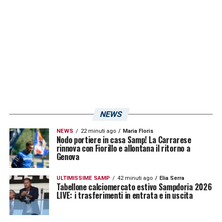
L’arrivo di
Joaquin Correa
, infatti,
chiuderebbe l’unico posto a disposizione del
Doria nella casella degli extracomunitari:
l’argentino, però, che nelle prime settimane di
dicembre è stato in Italia (dove abitano i
nonni) per risolvere i problemi legati al suo
passaporto comunitario, dovrebbe risolvere
NEWS
l’iter al più presto. Si resta, quindi, in attesa di
NEWS
22 minuti ago
Maria Floris
Correa, altrimenti per Ponce bisognerà
Nodo portiere in casa Samp! La Carrarese
rinnova con Fiorillo e allontana il ritorno a
rimandare tutto al mese di giugno, quando
Genova
sarà possibile azzerare la casella e riempirla
ULTIMISSIME SAMP
42 minuti ago
Elia Serra
nuovamente.
Tabellone calciomercato estivo Sampdoria 2026
LIVE: i trasferimenti in entrata e in uscita
LA PLAYLIST DELLE NOSTRE TOP NEWS