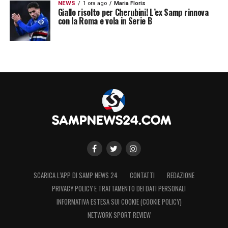
NEWS
1 ora ago
Maria Floris
Giallo risolto per Cherubini! L’ex Samp rinnova
con la Roma e vola in Serie B
SCARICA L’APP DI SAMP NEWS 24
CONTATTI
REDAZIONE
PRIVACY POLICY E TRATTAMENTO DEI DATI PERSONALI
INFORMATIVA ESTESA SUI COOKIE (COOKIE POLICY)
NETWORK SPORT REVIEW