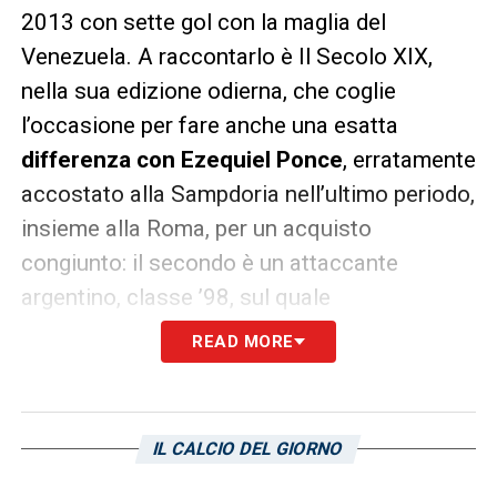
2013 con sette gol con la maglia del
Venezuela. A raccontarlo è Il Secolo XIX,
nella sua edizione odierna, che coglie
l’occasione per fare anche una esatta
differenza con Ezequiel Ponce
, erratamente
accostato alla Sampdoria nell’ultimo periodo,
insieme alla Roma, per un acquisto
congiunto: il secondo è un attaccante
argentino, classe ’98, sul quale
effettivamente c’è l’interessamento della
READ MORE
Roma e di Walter Sabatini. Attualmente la
trattativa per Andres Ponce è, però, bloccata
da un problema legato ai posti da
IL CALCIO DEL GIORNO
extracomunitari.