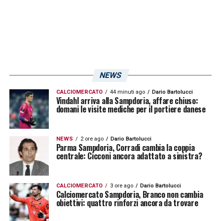
sempre un’atmosfera coinvolgente
»
.
LA PLAYLIST DELLE NOSTRE TOP NEWS
NEWS
CALCIOMERCATO
44 minuti ago
Dario Bartolucci
Vindahl arriva alla Sampdoria, affare chiuso:
domani le visite mediche per il portiere danese
NEWS
2 ore ago
Dario Bartolucci
Parma Sampdoria, Corradi cambia la coppia
centrale: Cicconi ancora adattato a sinistra?
CALCIOMERCATO
3 ore ago
Dario Bartolucci
Calciomercato Sampdoria, Branco non cambia
obiettivi: quattro rinforzi ancora da trovare