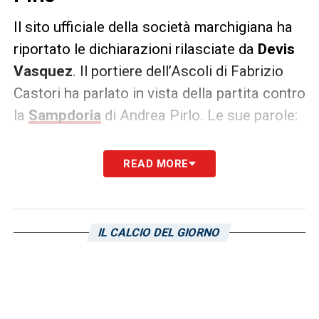
Il sito ufficiale della società marchigiana ha
riportato le dichiarazioni rilasciate da
Devis
Vasquez
. Il portiere dell’Ascoli di Fabrizio
Castori ha parlato in vista della partita contro
la
Sampdoria
di Andrea Pirlo. Le sue parole:
«
Sono felice per aver aiutato la squadra, ho
READ MORE
fatto una parata importante, è accaduto
tutto velocemente, ho visto l’avversario
calciare e l’ho presa non la mano destra.
IL CALCIO DEL GIORNO
Oggi è stata una partita difficile, ora
mancano dieci gare alla fine e sappiamo che
saranno tutte finali. Mi hanno fatto piacere
gli applausi della curva, i tifosi creano