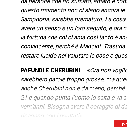
da persone che ho stimato, amato e cont
questo momento non ci siano ancora le c
Sampdoria: sarebbe prematuro. La cosa 
avere un senso e un loro seguito, e ora
la fortuna che chi ci ama così tanto è an
convincente, perché è Mancini. Trasud
restare lucido nel valutare le cose e ques
PAFUNDI E CHERUBINI
– «
Ora non vogli
sarebbero parole troppo grosse, ma ques
anche Cherubini non è da meno, perché fa
21 e quando punta l’uomo lo salta e va a
vent’anni. Bisogna avere il coraggio di da
ripagano con i risultati
».
R