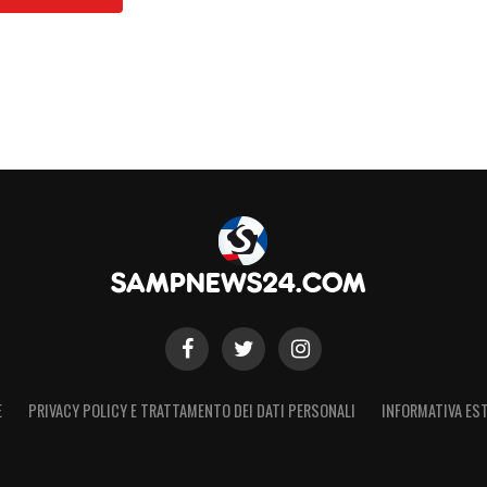
l calcio di strada, quello vero: fare le cose sui
rlava di sabbia, di pietre, di gioco libero. Serve
izia, creatività. Anche il saper fingere una
a, fa parte del bagaglio tecnico di un
cuperate
».
sto: lo vince chi è più regolare, più ordinato.
 fare la partita, ma restando corti e attenti,
re molto. Non tanto dal punto di vista tecnico,
e, non mollare mai. Serve continuità, anche
i possono capitare, ma la testa non deve mai
E
PRIVACY POLICY E TRATTAMENTO DEI DATI PERSONALI
INFORMATIVA EST
ERE DONATI