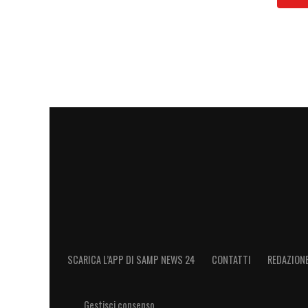
CALCIO
– «
Bisogna tornare a riprodurre i
campi come si faceva una volta, dove si pa
creare giocatori stimolando fantasia, furb
caduta, o inventare una giocata improvvis
calciatore. Sono cose che oggi vanno re
SERIE B
– «
Il campionato di Serie B è que
Bisogna andare in campo con la volontà di
perché dietro la Samp deve ancora cresce
ma mentale: applicazione, concentrazion
dopo una partita buona, perché gli error
staccare
».
SCARICA L’APP DI SAMP NEWS 24
CONTATTI
REDAZION
IL MOTIVO PER IL QUALE PUO’ SORRID
Gestisci consenso