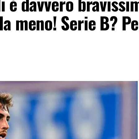
i è davvero bravissi
da meno! Serie B? P