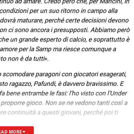
inuo ad amare. Credo però che, per Mancini, in
ondizioni per un suo ritorno in campo alla
dovrà maturare, perché certe decisioni devono
 non ci sono ancora i presupposti. Abbiamo però
che un grande esperto di calcio, e soprattutto è
a amore per la Samp ma riesce comunque a
to non è da tutti
».
o scomodare paragoni con giocatori esagerati,
to ragazzo, Pafundi, è davvero bravissimo. E
 bene entrambe le fasi: l’ho visto con l’Under
 proporre gioco. Non se ne vedono tanti così a
re continuità a questi giovani, perché poi ti
EAD MORE