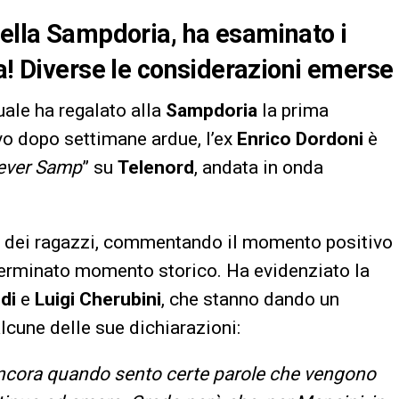
della Sampdoria, ha esaminato i
ta! Diverse le considerazioni emerse
quale ha regalato alla
Sampdoria
la prima
vo dopo settimane ardue, l’ex
Enrico Dordoni
è
ever Samp
” su
Telenord
, andata in onda
ne dei ragazzi, commentando il momento positivo
terminato momento storico. Ha evidenziato la
di
e
Luigi Cherubini
, che stanno dando un
lcune delle sue dichiarazioni:
cora quando sento certe parole che vengono