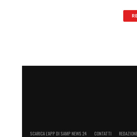
R
SCARICA L’APP DI SAMP NEWS 24
CONTATTI
REDAZION