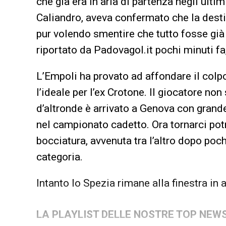
che già era in aria di partenza negli ulti
Caliandro, aveva confermato che la desti
pur volendo smentire che tutto fosse già
riportato da Padovagol.it pochi minuti fa,
L’Empoli ha provato ad affondare il colp
l’ideale per l’ex Crotone. Il giocatore n
d’altronde è arrivato a Genova con grand
nel campionato cadetto. Ora tornarci pot
bocciatura, avvenuta tra l’altro dopo poc
categoria.
Intanto lo Spezia rimane alla finestra in a
LA PLAYLIST DELLE NOSTRE TOP NEW