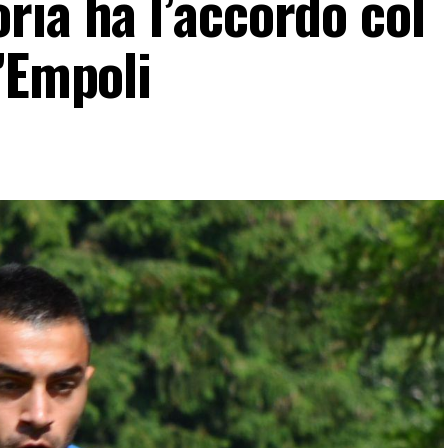
ria ha l’accordo col
’Empoli