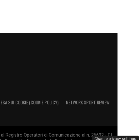
ESA SUI COOKIE (COOKIE POLICY)
NETWORK SPORT REVIEW
al Registro Operatori di Comunicazione al n. 26692 - PI
Change privacy settings