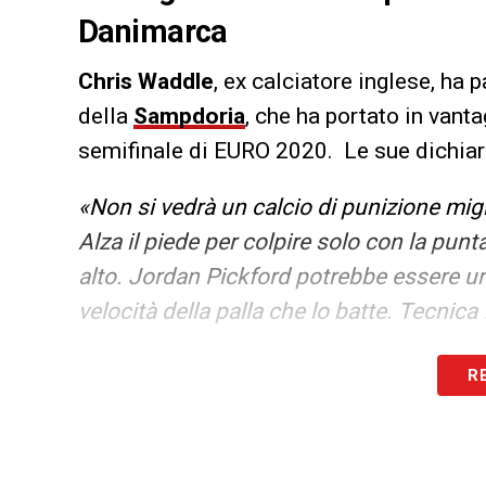
Danimarca
Chris Waddle
, ex calciatore inglese, ha p
della
Sampdoria
, che ha portato in vant
semifinale di EURO 2020. Le sue dichiar
«Non si vedrà un calcio di punizione migl
Alza il piede per colpire solo con la punta
alto. Jordan Pickford potrebbe essere un 
velocità della palla che lo batte.
Tecnica 
LA PLAYLIST DELLE NOSTRE TOP NEW
R