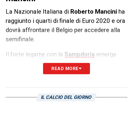
La Nazionale Italiana di
Roberto Mancini
ha
raggiunto i quarti di finale di Euro 2020 e ora
dovrà affrontare il Belgio per accedere alla
semifinale.
Il forte legame con la
Sampdoria
emerge
chiaramente dalle immagini di
Gianluca Vialli
,
READ MORE
Mancini e gli altri blucerchiati presenti nello
staff Azzurro. A sottolineare questa unione
è il papà di Mancini sulle pagine del
IL CALCIO DEL GIORNO
quotidiano
Oggi: «La lezione che una
squadra è una famiglia Roberto l’ha
imparata da Paolo Mantovani
».