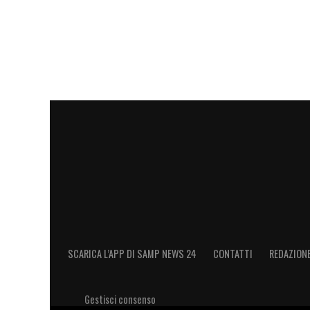
SCARICA L’APP DI SAMP NEWS 24
CONTATTI
REDAZION
Gestisci consenso