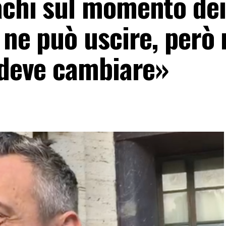
achi sul momento dei
 ne può uscire, però
a deve cambiare»