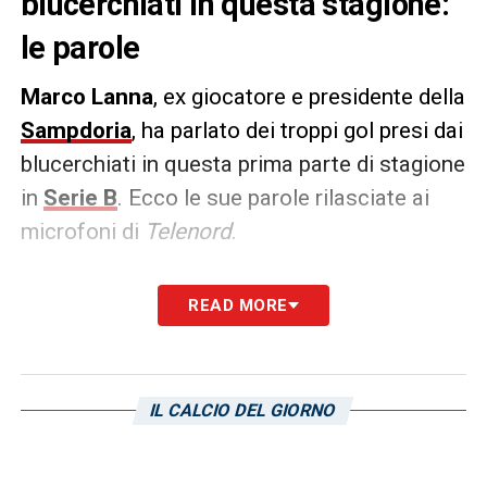
blucerchiati in questa stagione:
le parole
Marco Lanna
, ex giocatore e presidente della
Sampdoria
, ha parlato dei troppi gol presi dai
blucerchiati in questa prima parte di stagione
in
Serie B
. Ecco le sue parole rilasciate ai
microfoni di
Telenord
.
EPOCA DIVERSA –
«Ho giocato in un’epoca
READ MORE
in cui i difensori erano di altissimo livello.
Ultimamente, invece, si marca in maniera un
po’ leggera, soprattutto su punizioni e
IL CALCIO DEL GIORNO
corner. Tanti gol arrivano da piazzati, non li
subisce solo la Sampdoria, è un problema