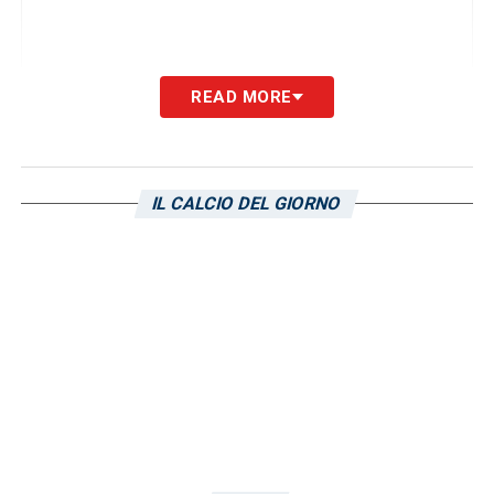
READ MORE
Vi ringrazio dei tanti messaggi che ho ricevuto, mi
avete veramente aiutato a digerire questo
incidente di percorso
Non vedo l’ora di
tornare a vivere questi momenti insieme a voi
IL CALCIO DEL GIORNO
grazie mille
@sampdoria
Un post condiviso da
(@alexfer
Alex Ferrari
LA PLAYLIST DELLE NOSTRE TOP NEWS