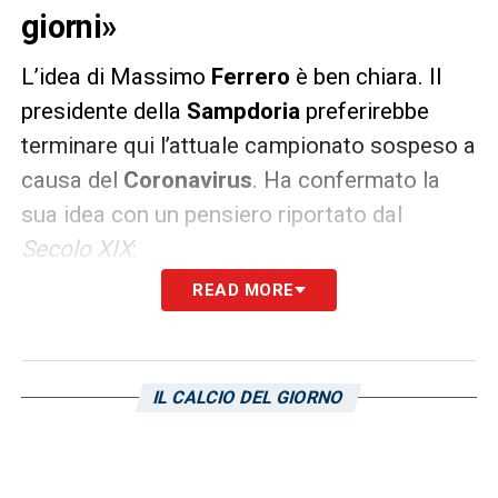
giorni»
L’idea di Massimo
Ferrero
è ben chiara. Il
presidente della
Sampdoria
preferirebbe
terminare qui l’attuale campionato sospeso a
causa del
Coronavirus
. Ha confermato la
sua idea con un pensiero riportato dal
Secolo XIX
:
READ MORE
«Non abbiamo una rosa di 40 giocatori, non
siamo costruiti per scendere in campo ogni
tre giorni per settimana. E se si fa male
IL CALCIO DEL GIORNO
qualcuno?»,
chiosa il patron blucerchiato.
LA PLAYLIST DELLE NOSTRE TOP NEWS