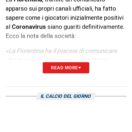
apparso sui propri canali ufficiali, ha fatto
sapere come i giocatori inizialmente positivi
al
Coronavirus
siano guariti definitivamente.
Ecco la nota della società:
«La Fiorentina ha il piacere di comunicare
che in seguito agli esami e test clinici
READ MORE
effettuati in questi ultimi giorni, i giocatori
Patrick Cutrone, German Pezzella e Dusan
Vlahovic sono risultati negativi al Covid 19.
Ringraziamo ancora una volta medici,
IL CALCIO DEL GIORNO
infermieri e strutture ospedaliere che
continuano a prestare la propria assistenza
a tutti coloro che ne hanno bisogno in un