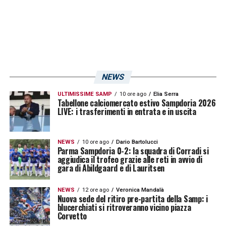
momento così critico e delicato per il Paese
e il mondo intero».
LA PLAYLIST DELLE NOSTRE TOP NEWS
NEWS
ULTIMISSIME SAMP
10 ore ago
Elia Serra
Tabellone calciomercato estivo Sampdoria 2026
LIVE: i trasferimenti in entrata e in uscita
NEWS
10 ore ago
Dario Bartolucci
Parma Sampdoria 0-2: la squadra di Corradi si
aggiudica il trofeo grazie alle reti in avvio di
gara di Abildgaard e di Lauritsen
NEWS
12 ore ago
Veronica Mandalà
Nuova sede del ritiro pre-partita della Samp: i
blucerchiati si ritroveranno vicino piazza
Corvetto