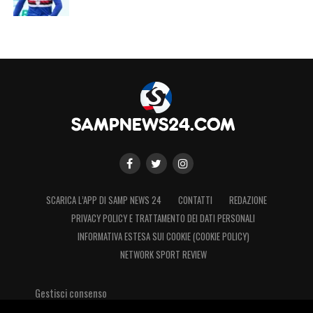
Fiorentina-Sampdoria: le immagini
del match
SCARICA L’APP DI SAMP NEWS 24
CONTATTI
REDAZIONE
PRIVACY POLICY E TRATTAMENTO DEI DATI PERSONALI
INFORMATIVA ESTESA SUI COOKIE (COOKIE POLICY)
Fiorentina-Sampdoria: le immagini
NETWORK SPORT REVIEW
del match
Gestisci consenso