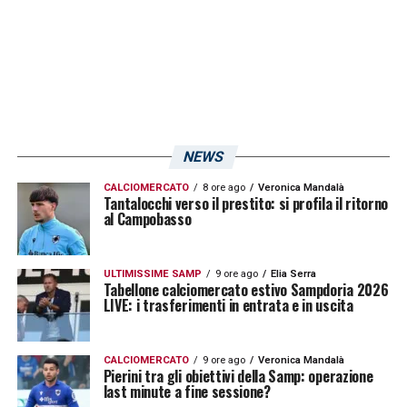
Fiorentina-Sampdoria: le immagini
NEWS
del match
CALCIOMERCATO
8 ore ago
Veronica Mandalà
Tantalocchi verso il prestito: si profila il ritorno
al Campobasso
ULTIMISSIME SAMP
9 ore ago
Elia Serra
Tabellone calciomercato estivo Sampdoria 2026
LIVE: i trasferimenti in entrata e in uscita
CALCIOMERCATO
9 ore ago
Veronica Mandalà
Pierini tra gli obiettivi della Samp: operazione
last minute a fine sessione?