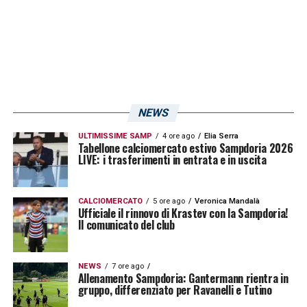
rigore. Il pareggio si abbassa leggermente,
fissandosi a quota 3,55. Malgrado le
formazioni saranno
abbondantemente
rimaneggiate
per preservare forze fresche
in vista del prossimo impegno di campionato,
il Goal e l’Over sono dati a 1,60
,
NEWS
testimonianza che le previsioni vogliano una
ULTIMISSIME SAMP
4 ore ago
Elia Serra
Tabellone calciomercato estivo Sampdoria 2026
partita spettacolare anche sul lato
LIVE: i trasferimenti in entrata e in uscita
realizzativo.
CALCIOMERCATO
5 ore ago
Veronica Mandalà
Ufficiale il rinnovo di Krastev con la Sampdoria!
LA PLAYLIST DELLE NOSTRE TOP NEWS
Il comunicato del club
NEWS
7 ore ago
Allenamento Sampdoria: Gantermann rientra in
gruppo, differenziato per Ravanelli e Tutino