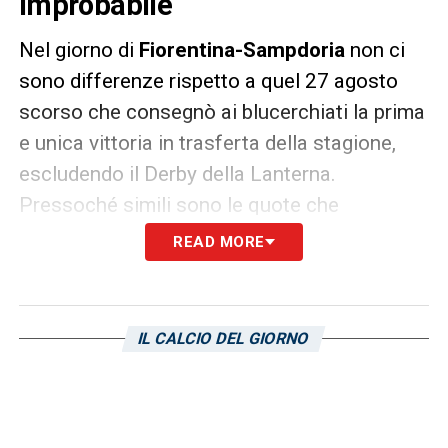
improbabile
Nel giorno di
Fiorentina-Sampdoria
non ci
sono differenze rispetto a quel 27 agosto
scorso che consegnò ai blucerchiati la prima
e unica vittoria in trasferta della stagione,
escludendo il Derby della Lanterna.
Pressoché simili sono le quote che
compaiono sui migliori siti di scommesse in
READ MORE
Italia, considerando la
squadra viola favorita
per il passaggio del turno in Coppa Italia a
1,87. Il successo blucerchiato, invece, è
IL CALCIO DEL GIORNO
bancato 3,90, troppo per poter credere in
un’altra impresa che mesi fa portò le firme di
Gianluca Caprari e Fabio Quagliarella su