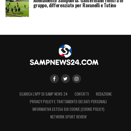
Allenamento Sampdoria: Gantermann rientra in
gruppo, differenziato per Ravanelli e Tutino
SCARICA L’APP DI SAMP NEWS 24
CONTATTI
REDAZIONE
PRIVACY POLICY E TRATTAMENTO DEI DATI PERSONALI
INFORMATIVA ESTESA SUI COOKIE (COOKIE POLICY)
NETWORK SPORT REVIEW