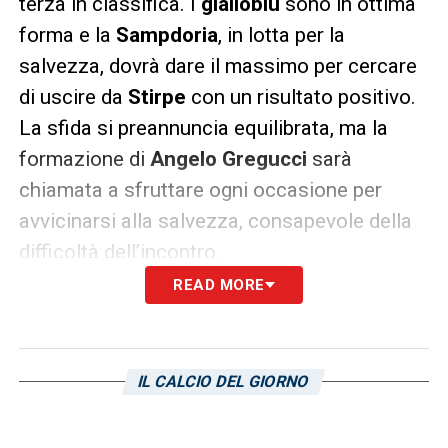
terza in classifica. I
gialloblu
sono in ottima
forma e la
Sampdoria
, in lotta per la
salvezza, dovrà dare il massimo per cercare
di uscire da
Stirpe
con un risultato positivo.
La sfida si preannuncia equilibrata, ma la
formazione di
Angelo Gregucci
sarà
chiamata a sfruttare ogni occasione per
avvicinarsi alla salvezza, consapevole della
difficoltà dell’incontro.
READ MORE
LA PLAYLIST DELLE NOSTRE TOP NEWS
IL CALCIO DEL GIORNO