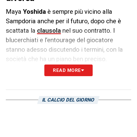
Maya
Yoshida
è sempre più vicino alla
Sampdoria anche per il futuro, dopo che è
scattata la
clausola
nel suo contratto. I
blucerchiati e l’entourage del giocatore
stanno adesso discutendo i termini, con la
società che ha un piano ben preciso.
READ MORE
L’idea è quella di valutare la percorribilità di
una proposta
biennale
, cioè fino al giugno
del 2022, ma a un cifra inferiore, attorno al
IL CALCIO DEL GIORNO
milione a campionato rispetto al milione e
mezzo attuale. La risposta dell’entourage del
giapponese è stata positiva, la
esamineranno. Lo scrive
Il Secolo XIX.