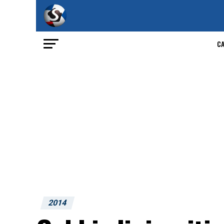
C
2014