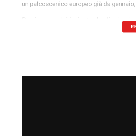
un palcoscenico europeo già da gennaio, l
Dispiace, perché è giusto che dispiaccia
R
diventato blucerchiato, che con la nostr
che Sinisa Mihajlovic in estate ha fortem
alla Juventus. Un attaccante sul quale s
sostituito: d’altronde il tecnico l’ha spec
L’orizzonte degli eventi, però, non ci ac
Sampdoria
per fare il suo dovere, per fa
sono entrambe bianconere, sono entrambe
Gabbiadini.
LA PLAYLIST DELLE NOSTRE TOP NEW