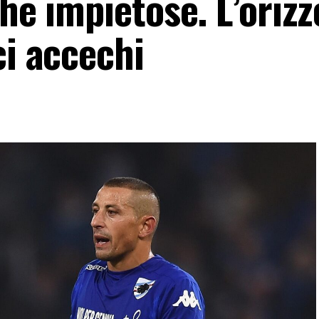
che impietose. L’oriz
ci accechi