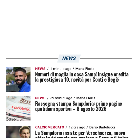
stati i blucerchiati blucerchiati ad avere la
meglio con il risultato di 2-1. In rete
andarono
Fernando
e
De Silvestri,
sulla
panchina era seduto Vincenzo
Montella
.
Giampaolo vs Lazio: terza vittoria
NEWS
cercasi
NEWS
1 minuto ago
Maria Floris
Numeri di maglia in casa Samp! Insigne eredita
la prestigiosa 10, novità per Conti e Begić
NEWS
39 minuti ago
Maria Floris
Rassegna stampa Sampdoria: prime pagine
quotidiani sportivi – 8 agosto 2026
CALCIOMERCATO
12 ore ago
Dario Bartolucci
La Sampdoria insiste per Verschaeren, nuova
offerta triennale per portare a Genova il belga