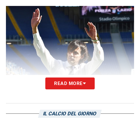
READ MORE
Inzaghi
contro la
Sampdoria
ha quattro
precedenti, non tutti vincenti. Gli ultimi due –
disputati nella stagione 2016/17 – sono
IL CALCIO DEL GIORNO
entrambi terminati in favore del tecnico
laziale, mentre nella gara disputata al
“
Ferraris
” –
nella stagione 2015/16 – sono