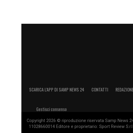
SCARICA L’APP DI SAMP NEWS 24
CONTATTI
REDAZION
Gestisci consenso
Copyright 2026 © riproduzione riservata Samp News 24 -
11028660014 Editore e proprietario: Sport Review S.r.l