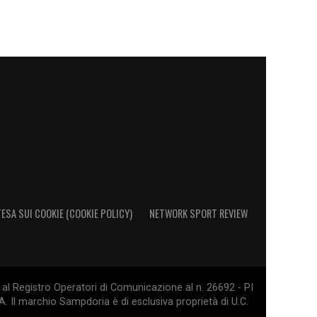
ESA SUI COOKIE (COOKIE POLICY)
NETWORK SPORT REVIEW
al Registro Operatori di Comunicazione al n. 26692 - PI
. Il marchio Sampdoria è di esclusiva proprietà di U.C.