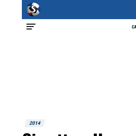
C
2014