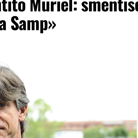
tito Muriel: smentis
lla Samp»