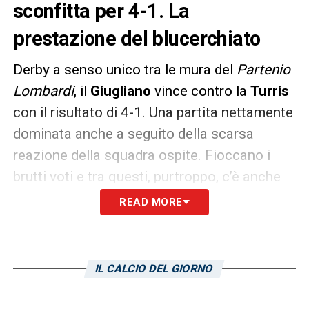
sconfitta per 4-1. La
prestazione del blucerchiato
Derby a senso unico tra le mura del
Partenio
Lombardi
, il
Giugliano
vince contro la
Turris
con il risultato di 4-1. Una partita nettamente
dominata anche a seguito della scarsa
reazione della squadra ospite. Fioccano i
brutti voti e tra questi, purtroppo, c’è anche
Emanuele
Ercolano
, terzino in prestito dalla
READ MORE
Sampdoria
.
A quanto riporta
Il Corriere dello Sport
, il
IL CALCIO DEL GIORNO
blucerchiato – sostituito al 13esimo del
secondo tempo – ha effettuato una prima