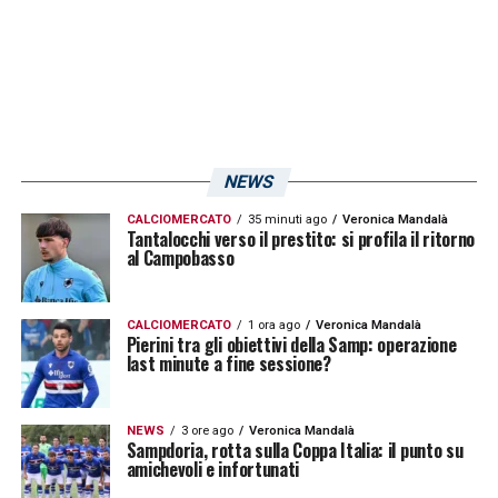
NEWS
CALCIOMERCATO
35 minuti ago
Veronica Mandalà
Tantalocchi verso il prestito: si profila il ritorno
al Campobasso
CALCIOMERCATO
1 ora ago
Veronica Mandalà
Pierini tra gli obiettivi della Samp: operazione
last minute a fine sessione?
NEWS
3 ore ago
Veronica Mandalà
Sampdoria, rotta sulla Coppa Italia: il punto su
amichevoli e infortunati