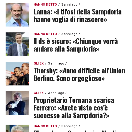
HANNO DETTO
3 anni ago
Lanna: «I tifosi della Sampdoria
hanno voglia di rinascere»
HANNO DETTO
3 anni ago
Il ds è sicuro: «Chiunque vorrà
andare alla Sampdoria»
GLI EX
3 anni ago
Thorsby: «Anno difficile all’Union
Berlino. Sono orgoglioso»
GLI EX
3 anni ago
Proprietario Ternana scarica
Ferrero: «Avete visto cos’è
successo alla Sampdoria?»
HANNO DETTO
3 anni ago