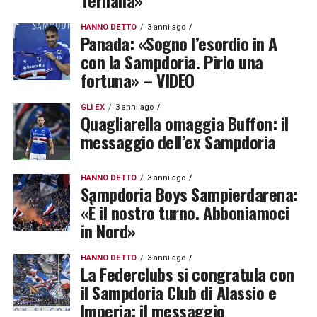
Ternana»
HANNO DETTO
3 anni ago
Panada: «Sogno l’esordio in A
con la Sampdoria. Pirlo una
fortuna» – VIDEO
GLI EX
3 anni ago
Quagliarella omaggia Buffon: il
messaggio dell’ex Sampdoria
HANNO DETTO
3 anni ago
Sampdoria Boys Sampierdarena:
«È il nostro turno. Abboniamoci
in Nord»
HANNO DETTO
3 anni ago
La Federclubs si congratula con
il Sampdoria Club di Alassio e
Imperia: il messaggio