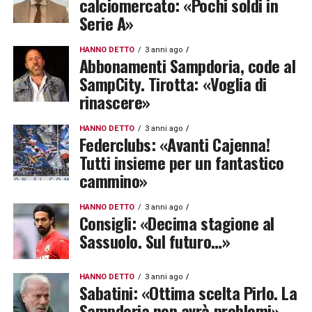
calciomercato: «Pochi soldi in
Serie A»
HANNO DETTO
3 anni ago
Abbonamenti Sampdoria, code al
SampCity. Tirotta: «Voglia di
rinascere»
HANNO DETTO
3 anni ago
Federclubs: «Avanti Cajenna!
Tutti insieme per un fantastico
cammino»
HANNO DETTO
3 anni ago
Consigli: «Decima stagione al
Sassuolo. Sul futuro…»
HANNO DETTO
3 anni ago
Sabatini: «Ottima scelta Pirlo. La
Sampdoria non avrà problemi»