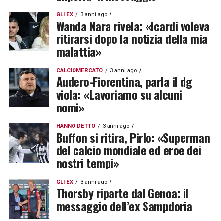
GLI EX
3 anni ago
Wanda Nara rivela: «Icardi voleva
ritirarsi dopo la notizia della mia
malattia»
CALCIOMERCATO
3 anni ago
Audero-Fiorentina, parla il dg
viola: «Lavoriamo su alcuni
nomi»
HANNO DETTO
3 anni ago
Buffon si ritira, Pirlo: «Superman
del calcio mondiale ed eroe dei
nostri tempi»
GLI EX
3 anni ago
Thorsby riparte dal Genoa: il
messaggio dell’ex Sampdoria