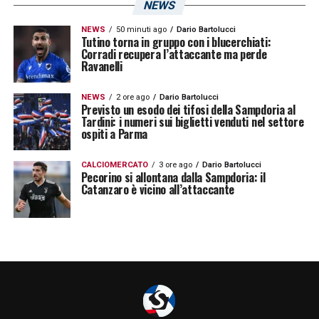
NEWS
sondaggio effettuato! Alla finestra vi è una
NEWS
50 minuti ago
Dario Bartolucci
concorrente: le ultime
Tutino torna in gruppo con i blucerchiati:
Corradi recupera l’attaccante ma perde
Ravanelli
LA PLAYLIST DELLE NOSTRE TOP NEWS
NEWS
2 ore ago
Dario Bartolucci
Previsto un esodo dei tifosi della Sampdoria al
Tardini: i numeri sui biglietti venduti nel settore
ospiti a Parma
CALCIOMERCATO
3 ore ago
Dario Bartolucci
Pecorino si allontana dalla Sampdoria: il
Catanzaro è vicino all’attaccante