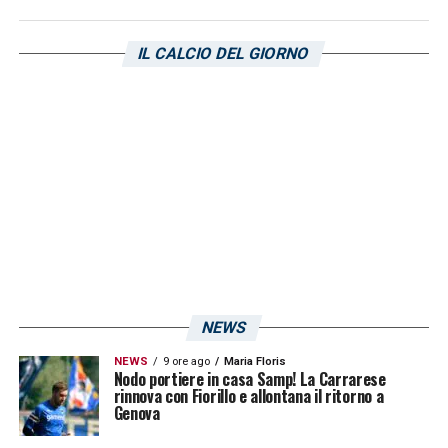
attraverso la formula del prestito secco fino
al termine della stagione. Nella stessa
IL CALCIO DEL GIORNO
operazione è stato inserito anche il
cartellino di
Ronaldo
Vieira
, che ha compiuto
il percorso inverso in prestito con diritto di
riscatto.
LA PLAYLIST DELLE NOSTRE TOP NEWS
NEWS
NEWS
9 ore ago
Maria Floris
Nodo portiere in casa Samp! La Carrarese
rinnova con Fiorillo e allontana il ritorno a
Genova