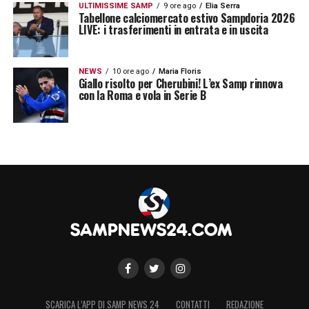
ULTIMISSIME SAMP
9 ore ago
Elia Serra
Tabellone calciomercato estivo Sampdoria 2026
LIVE: i trasferimenti in entrata e in uscita
NEWS
10 ore ago
Maria Floris
Giallo risolto per Cherubini! L’ex Samp rinnova
con la Roma e vola in Serie B
SCARICA L’APP DI SAMP NEWS 24
CONTATTI
REDAZIONE