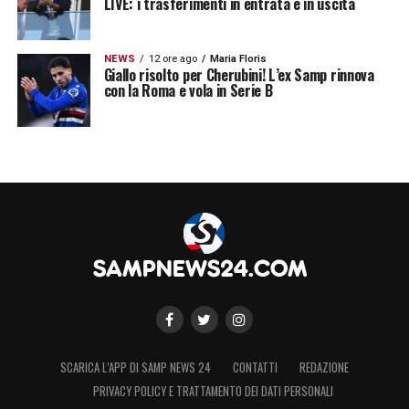
LIVE: i trasferimenti in entrata e in uscita
NEWS
12 ore ago
Maria Floris
Giallo risolto per Cherubini! L’ex Samp rinnova
con la Roma e vola in Serie B
SCARICA L’APP DI SAMP NEWS 24
CONTATTI
REDAZIONE
PRIVACY POLICY E TRATTAMENTO DEI DATI PERSONALI