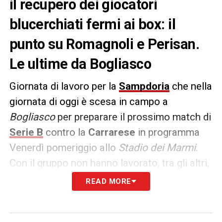
il recupero dei giocatori
blucerchiati fermi ai box: il
punto su Romagnoli e Perisan.
Le ultime da Bogliasco
Giornata di lavoro per la
Sampdoria
che nella
giornata di oggi è scesa in campo a
Bogliasco
per preparare il prossimo match di
Serie B
contro la
Carrarese
in programma
Venerdì pomeriggio allo
Stadio dei Marmi
.
Con il gruppo non hanno lavorato, tra gli altri,
Samuele
Perisan
e
Simone Romagnoli
. Il
READ MORE
portiere e il difensore blucerchiato, come si
legge sul sito ufficiale del club, hanno svolto i