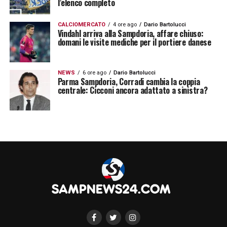
l’elenco completo
LA PLAYLIST DELLE NOSTRE TOP NEWS
CALCIOMERCATO
4 ore ago
Dario Bartolucci
Vindahl arriva alla Sampdoria, affare chiuso:
domani le visite mediche per il portiere danese
NEWS
6 ore ago
Dario Bartolucci
Parma Sampdoria, Corradi cambia la coppia
centrale: Cicconi ancora adattato a sinistra?