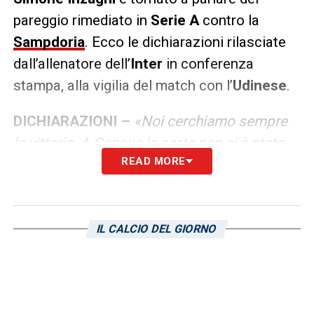
pareggio rimediato in
Serie A
contro la
Sampdoria
. Ecco le dichiarazioni rilasciate
dall’allenatore dell’
Inter
in conferenza
stampa, alla vigilia del match con l’
Udinese
.
DICHIARAZIONI –
«Noi cerchiamo sempre
la vittoria. A Genova la sorte non ci è stata
READ MORE
amica, probabilmente dovevamo essere più
cattivi e precisi in zona gol, ma la squadra ha
avuto l’atteggiamento giusto e ha provato a
vincere la partita fino al 95’».
IL CALCIO DEL GIORNO
LA PLAYLIST DELLE NOSTRE TOP NEWS