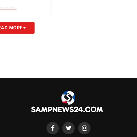
ampdoria)
chiata si è recata nel pomeriggio sul luogo del
EAD MORE
eFaito. Un momento di omaggio ai caduti e di
bia, colpita dalla tragedia lo scorso 17 aprile»
.
S