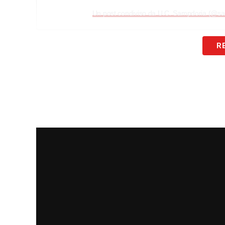
Un post condiviso da U.C. Sampdoria (@s
POST SOCIAL
–
«Una delegazione blucer
R
tragico incidente della funivia del Mont
vicinanza alla città di CastellammarediSta
LA PLAYLIST DELLE NOSTRE TOP NEW