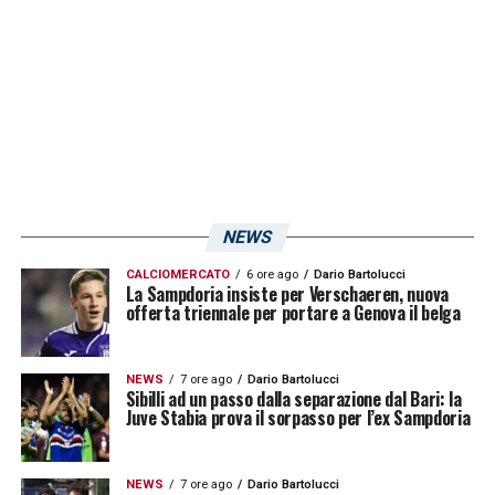
Pareggiate
: 0
Sconfitte
: 0
PPP
: 3,00.
LA PLAYLIST DELLE NOSTRE TOP NEWS
NEWS
CALCIOMERCATO
6 ore ago
Dario Bartolucci
La Sampdoria insiste per Verschaeren, nuova
offerta triennale per portare a Genova il belga
NEWS
7 ore ago
Dario Bartolucci
Sibilli ad un passo dalla separazione dal Bari: la
Juve Stabia prova il sorpasso per l’ex Sampdoria
NEWS
7 ore ago
Dario Bartolucci