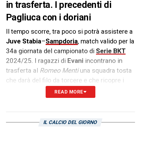
in trasferta. I precedenti di
Pagliuca con i doriani
Il tempo scorre, tra poco si potrà assistere a
Juve Stabia
–
Sampdoria
, match valido per la
34a giornata del campionato di
Serie BKT
2024/25. I ragazzi di
Evani
incontrano in
trasferta al
Romeo Menti
una squadra tosta
che darà del filo da torcere e che ricopre i
vertici alti della classifica. Intanto, vediamo i
READ MORE
precedenti del tecnico
Guido Pagliuca
con i
doriani in maniera schematica:
IL CALCIO DEL GIORNO
Partite
: 1
Vinte
: 1