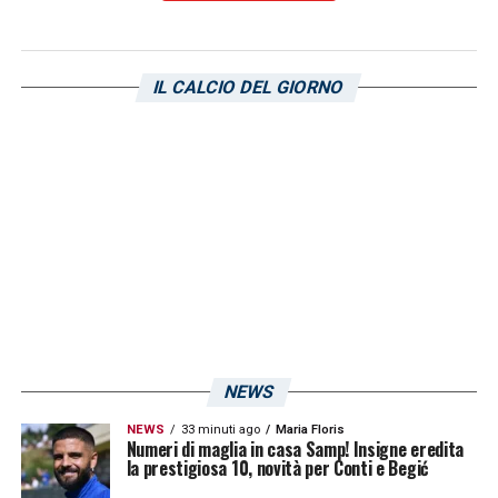
IL CALCIO DEL GIORNO
Flachi contesta la Sampdoria (Instagram Sampdoria) –
Sampnews24.com
Una dichiarazione già molto pesante. Ma
Flachi è andato oltre. “
Li hanno proprio
usati
: sono stati mandati via e poi richiamati.
È stato molto brutto”. Parole che
NEWS
fotografano perfettamente il sentimento di
NEWS
33 minuti ago
Maria Floris
Numeri di maglia in casa Samp! Insigne eredita
una parte della tifoseria.
la prestigiosa 10, novità per Conti e Begić