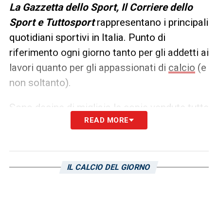
L
a Gazzetta dello Sport, Il Corriere dello
Sport e Tuttosport
rappresentano i principali
quotidiani sportivi in Italia. Punto di
riferimento ogni giorno tanto per gli addetti ai
lavori quanto per gli appassionati di
calcio
(e
non soltanto).
Sono decine di migliaia le copie vendute tutte
READ MORE
le mattine in edicola, ma un’anteprima dei
principali contenuti può essere consultata
già dalla sera precedente. Ecco, allora, le
prime pagine dei
Quotidiani Sportivi
di
oggi
IL CALCIO DEL GIORNO
in edicola: