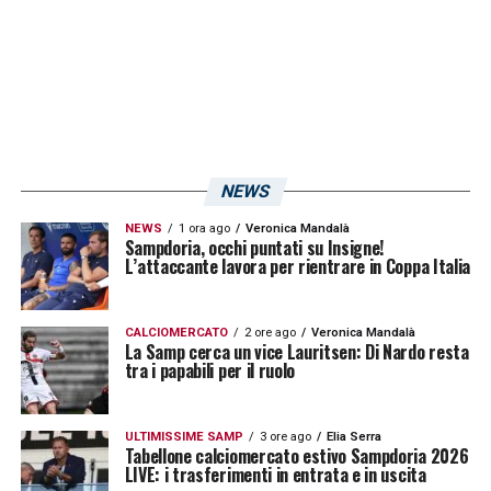
amichevoli con Austria (21 marzo, a Trieste)
e Croazia (25 marzo, a Frosinone).
LA PLAYLIST DELLE NOSTRE TOP NEWS
NEWS
NEWS
1 ora ago
Veronica Mandalà
Sampdoria, occhi puntati su Insigne!
L’attaccante lavora per rientrare in Coppa Italia
CALCIOMERCATO
2 ore ago
Veronica Mandalà
La Samp cerca un vice Lauritsen: Di Nardo resta
tra i papabili per il ruolo
ULTIMISSIME SAMP
3 ore ago
Elia Serra
Tabellone calciomercato estivo Sampdoria 2026
LIVE: i trasferimenti in entrata e in uscita