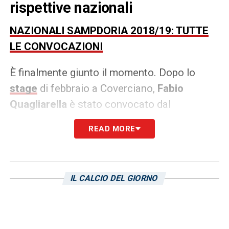
rispettive nazionali
NAZIONALI SAMPDORIA 2018/19: TUTTE
LE CONVOCAZIONI
È finalmente giunto il momento. Dopo lo
stage
di febbraio a Coverciano,
Fabio
Quagliarella
è stato convocato dal
commissario tecnico Roberto Mancini per i
READ MORE
primi impegni di qualificazione a Euro 2020
contro Finlandia (23 marzo, a Udine) e
Liechtenstein (26 marzo, a Parma). A
IL CALCIO DEL GIORNO
chiudere il cerchio dei blucerchiati in
nazionale è il portiere
Emil Audero
, che
difenderà i pali dell’Italia Under 21 durante le