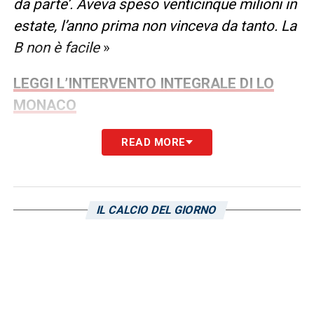
da parte’. Aveva speso venticinque milioni in
estate, l’anno prima non vinceva da tanto. La
B non è facile
»
LEGGI L’INTERVENTO INTEGRALE DI LO
MONACO
READ MORE
LA PLAYLIST DELLE NOSTRE TOP NEWS
IL CALCIO DEL GIORNO