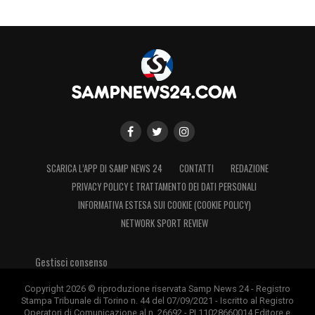
SCARICA L’APP DI SAMP NEWS 24
CONTATTI
REDAZIONE
PRIVACY POLICY E TRATTAMENTO DEI DATI PERSONALI
INFORMATIVA ESTESA SUI COOKIE (COOKIE POLICY)
NETWORK SPORT REVIEW
Gestisci consenso
Copyright 2026 © riproduzione riservata Samp News 24 - Registro
Stampa Tribunale di Torino n. 44 del 07/09/2021 - Iscritto al Registro
Operatori di Comunicazione al n. 26692 - PI 11028660014 Editore e