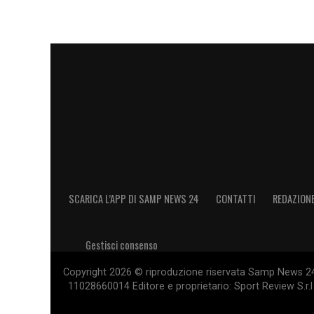
SCARICA L’APP DI SAMP NEWS 24
CONTATTI
REDAZION
Gestisci consenso
Copyright 2026 © riproduzione riservata Samp News 24 -
11028660014 Editore e proprietario: Sport Review S.r.l