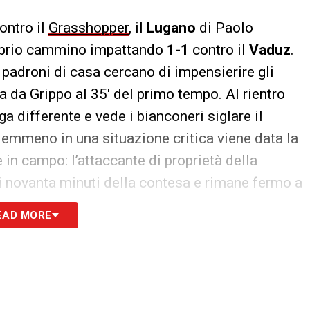
ontro il
Grasshopper
, il
Lugano
di Paolo
roprio cammino impattando
1-1
contro il
Vaduz
.
i padroni di casa cercano di impensierire gli
ta da Grippo al 35′ del primo tempo. Al rientro
a differente e vede i bianconeri siglare il
 Nemmeno in una situazione critica viene data la
in campo: l’attaccante di proprietà della
i i novanta minuti della contesa e rimane fermo a
EAD MORE
 Basilea 56; Young Boys 39; Sion 35; Lucerna 34;
Thun 20; Losanna 19; Vaduz 18.
S