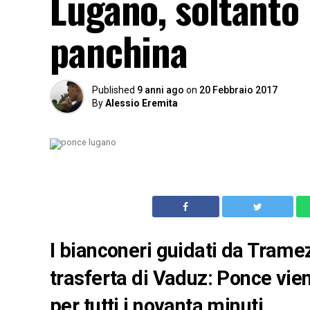
Lugano, soltanto 
panchina
Published
9 anni ago
on
20 Febbraio 2017
By
Alessio Eremita
I bianconeri guidati da Trame
trasferta di Vaduz: Ponce vie
per tutti i novanta minuti