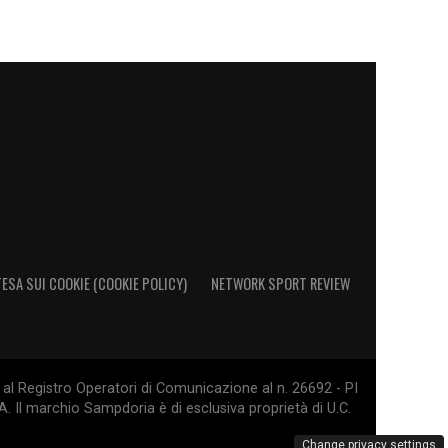
ESA SUI COOKIE (COOKIE POLICY)
NETWORK SPORT REVIEW
al Registro Operatori di Comunicazione al n. 26692 - PI
. Il marchio Sampdoria è di esclusiva proprietà di U.C.
Change privacy settings