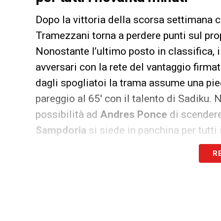
Dopo la vittoria della scorsa settimana c
Tramezzani torna a perdere punti sul p
Nonostante l’ultimo posto in classifica, 
avversari con la rete del vantaggio firma
dagli spogliatoi la trama assume una pieg
pareggio al 65′ con il talento di Sadiku.
possibilità ad
Andres Ponce
di scendere 
Sampdoria
si siede in panchina per tutt
quota
sei presenze
in campionato.
R
LA CLASSIFICA –
Swiss Super League
:
San Gallo 25; Grasshopper,
Lugano
22
; 
LA PLAYLIST DELLE NOSTRE TOP NEW