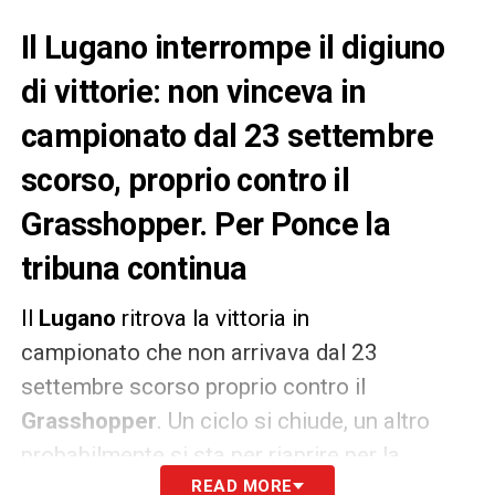
Il Lugano interrompe il digiuno
di vittorie: non vinceva in
campionato dal 23 settembre
scorso, proprio contro il
Grasshopper. Per Ponce la
tribuna continua
Il
Lugano
ritrova la vittoria in
campionato che non arrivava dal 23
settembre scorso proprio contro il
Grasshopper
. Un ciclo si chiude, un altro
probabilmente si sta per riaprire per la
squadra allenata da Paolo Tramezzani,
READ MORE