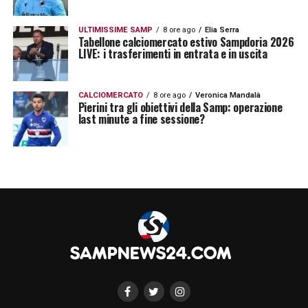
un giovane talento che necessita di spazio
per mostrare tutte le sue qualità.
ULTIMISSIME SAMP
8 ore ago
Elia Serra
Tabellone calciomercato estivo Sampdoria 2026
LIVE: i trasferimenti in entrata e in uscita
LA CLASSIFICA – Swiss Super League
:
Basilea 53; Young Boys 38; Lucerna 33; Sion
CALCIOMERCATO
8 ore ago
Veronica Mandalà
32; San Gallo 24; Grasshopper 22;
Pierini tra gli obiettivi della Samp: operazione
Lugano
last minute a fine sessione?
21
; Thun, Losanna 19; Vaduz 17.
LA PLAYLIST DELLE NOSTRE TOP NEWS