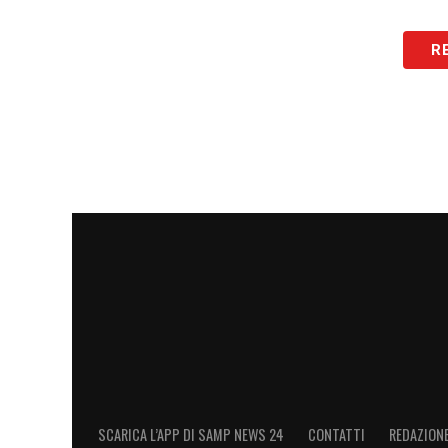
R
SCARICA L’APP DI SAMP NEWS 24
CONTATTI
REDAZION