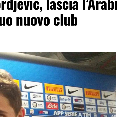
djevic, lascia l’Arab
suo nuovo club