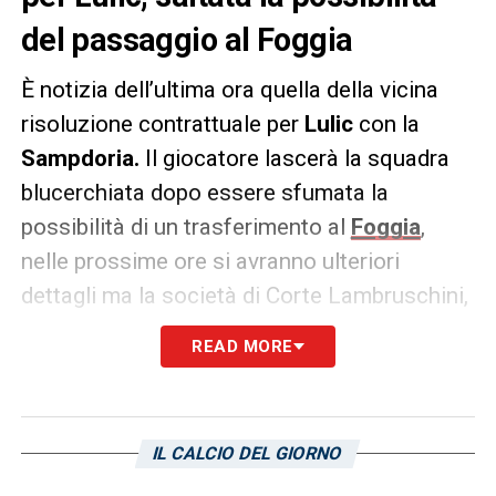
del passaggio al Foggia
È notizia dell’ultima ora quella della vicina
risoluzione contrattuale per
Lulic
con la
Sampdoria.
Il giocatore lascerà la squadra
blucerchiata dopo essere sfumata la
possibilità di un trasferimento al
Foggia
,
nelle prossime ore si avranno ulteriori
dettagli ma la società di Corte Lambruschini,
impegnata su altri fronti di mercato, non
READ MORE
sembra interessata a vagliare altre
possibilità. Lulic pertanto, come raccolto in
esclusiva dalla nostra redazione, procederà
IL CALCIO DEL GIORNO
con la risoluzione del contratto.