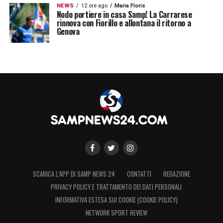
NEWS
12 ore ago
Maria Floris
Nodo portiere in casa Samp! La Carrarese
rinnova con Fiorillo e allontana il ritorno a
Genova
SCARICA L’APP DI SAMP NEWS 24
CONTATTI
REDAZIONE
PRIVACY POLICY E TRATTAMENTO DEI DATI PERSONALI
INFORMATIVA ESTESA SUI COOKIE (COOKIE POLICY)
NETWORK SPORT REVIEW