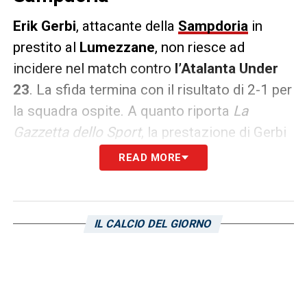
Erik
Gerbi
, attacante della
Sampdoria
in
prestito al
Lumezzane
, non riesce ad
incidere nel match contro
l’Atalanta
Under
23
. La sfida termina con il risultato di 2-1 per
la squadra ospite. A quanto riporta
La
Gazzetta dello Sport
, la prestazione di Gerbi
è stata nuovamente insufficiente (5.5).
READ MORE
LA PLAYLIST DELLE NOSTRE TOP NEWS
IL CALCIO DEL GIORNO