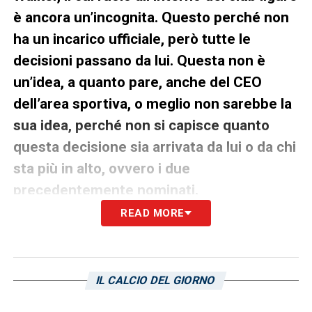
è ancora un’incognita. Questo perché non
ha un incarico ufficiale, però tutte le
decisioni passano da lui. Questa non è
un’idea, a quanto pare, anche del CEO
dell’area sportiva, o meglio non sarebbe la
sua idea, perché non si capisce quanto
questa decisione sia arrivata da lui o da chi
sta più in alto, ovvero i due
precedentemente nominati.
READ MORE
La separazione dall’ex d.s. è qualcosa di
vergognoso, perché parliamo di una figura di
spicco che ha fatto solo e soltanto il bene.
IL CALCIO DEL GIORNO
della Sampdoria Parliamo di un uomo che in