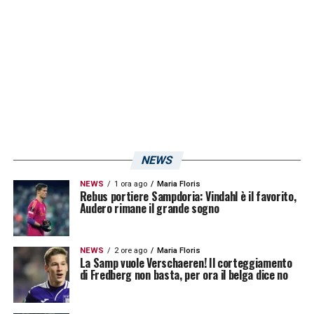
una situazione disastrata come quella di tre
anni fa è riuscito a costruire un organico che,
pur tra mille difficoltà, è riuscito a centrare i
play-off. Un manager che ha chiuso diversi
colpi, portato diversi uomini d’esperienza e
diversi profili valorizzati e poi rivenduti.
NEWS
NEWS
1 ora ago
Maria Floris
Rebus portiere Sampdoria: Vindahl è il favorito,
SAMP NEWS 24 SU GOOGLE NEWS
Audero rimane il grande sogno
Seguici su Google News per restare
sempre aggiornato sul mondo Doria.
NEWS
2 ore ago
Maria Floris
La Samp vuole Verschaeren! Il corteggiamento
di Fredberg non basta, per ora il belga dice no
SEGUICI ORA