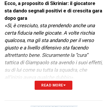
Ecco, a proposito di Skriniar: il giocatore
sta dando segnali positivi e di crescita gara
dopo gara
«Sì, è cresciuto, sta prendendo anche una
certa fiducia nelle giocate. A volte rischia
qualcosa, ma gli sta andando per il verso
giusto e a livello difensivo sta facendo
altrettanto bene. Sicuramente la “cura”
tattica di Giampaolo sta avendo i suoi effetti,
su di lui come su tutta la squadra, che
all’inizio aveva qualche dubbio».
READ MORE
In attacco, invece, le cose non stanno
andando per il verso giusto: Quagliarella e
Muriel non trovano la via del gol da quasi