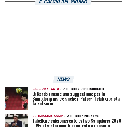
IL CALCIO DEL GIORNO
due mesi
«Sai, gli attaccanti vanno molto a momenti.
Ci sono quelli in cui ogni palla che toccano
diventa gol, e altri in cui non entra. Muriel, ad
esempio, sta facendo fatica: è un giocatore
che ha qualità straordinarie e non ci si può
aspettare una continuità di prestazioni da lui,
ma la giocata individuale che ti spacca la
partita. Nel complesso, questa astinenza da
NEWS
gol non è nulla di preoccupante».
CALCIOMERCATO
2 ore ago
Dario Bartolucci
Di Nardo rimane una suggestione per la
Sampdoria ma c’è anche il Pafos: il club cipriota
Facendo un passo indietro alla gara di ieri
fa sul serio
contro l’Empoli, secondo te cosa è andato
storto?
ULTIMISSIME SAMP
3 ore ago
Elia Serra
Tabellone calciomercato estivo Sampdoria 2026
«E’ stata una partita giocata un po’ alla pari,
LIVE: i trasferimenti in entrata e in uscita