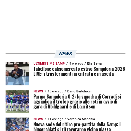
tiri hanno portato al goal e hanno indirizzato
la partita. Mihajlovic può comunque
sorridere per il secondo tempo della sua
squadra perché si è rivista la qualità e sono
arrivati gli strappi di alcuni singoli».
NEWS
LA PLAYLIST DELLE NOSTRE TOP NEWS
ULTIMISSIME SAMP
9 ore ago
Elia Serra
Tabellone calciomercato estivo Sampdoria 2026
LIVE: i trasferimenti in entrata e in uscita
NEWS
10 ore ago
Dario Bartolucci
Parma Sampdoria 0-2: la squadra di Corradi si
aggiudica il trofeo grazie alle reti in avvio di
gara di Abildgaard e di Lauritsen
NEWS
11 ore ago
Veronica Mandalà
Nuova sede del ritiro pre-partita della Samp: i
blucerchiati si ritroveranno vicino piazza