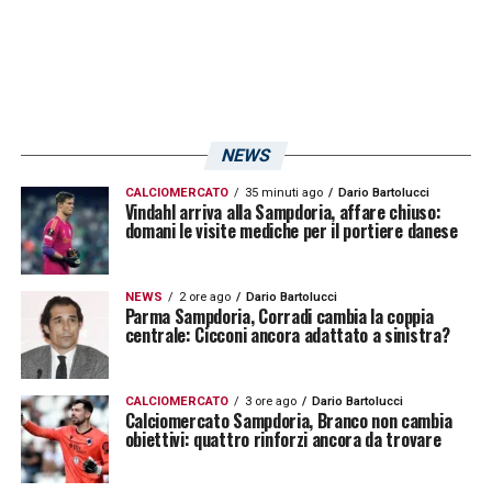
NEWS
CALCIOMERCATO
35 minuti ago
Dario Bartolucci
Vindahl arriva alla Sampdoria, affare chiuso:
domani le visite mediche per il portiere danese
NEWS
2 ore ago
Dario Bartolucci
Parma Sampdoria, Corradi cambia la coppia
centrale: Cicconi ancora adattato a sinistra?
CALCIOMERCATO
3 ore ago
Dario Bartolucci
Calciomercato Sampdoria, Branco non cambia
obiettivi: quattro rinforzi ancora da trovare