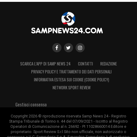
SCARICA L’APP DI SAMP NEWS 24
CONTATTI
REDAZIONE
PRIVACY POLICY E TRATTAMENTO DEI DATI PERSONALI
INFORMATIVA ESTESA SUI COOKIE (COOKIE POLICY)
NETWORK SPORT REVIEW
Gestisci consenso
Copyright 2026 © riproduzione riservata Samp News 24 - Registro
Stampa Tribunale di Torino n. 44 del 07/09/2021 - Iscritto al Registro
Operatori di Comunicazione al n. 26692 - PI 11028660014 Editore e
proprietario: Sport Review S.r.l Sito non ufficiale, non autorizzato o
connesso a U.C. Sampdoria S.p.A. Il marchio Sampdoria è di esclusiva