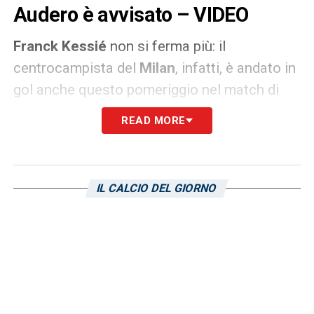
Audero è avvisato – VIDEO
Franck
Kessié
non si ferma più: il
centrocampista del
Milan
, infatti, è andato in
gol anche questo pomeriggio nel match di
qualificazione alla prossima Coppa d’Africa
READ MORE
tra la sua
Costa d’Avorio
e l’
Etiopia
.
LEGGI ANCHE –
Quanti rigori per il Milan: la
IL CALCIO DEL GIORNO
Sampdoria vuole frenare la rincorsa al
record
Solito rigore perfetto per il centrocampista di
Stefano Pioli
, che ha così siglato il
momentaneo 2-0 in favore della sua
rappresentativa.
Emil Audero
e la