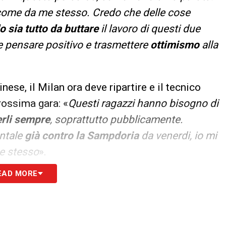
come da me stesso. Credo che delle cose
 sia tutto da buttare
il lavoro di questi due
e pensare positivo e trasmettere
ottimismo
alla
ese, il Milan ora deve ripartire e il tecnico
rossima gara: «
Questi ragazzi hanno bisogno di
rli sempre
, soprattutto pubblicamente.
ntale
già contro la Sampdoria
da venerdi, io mi
e stesso
».
EAD MORE
S