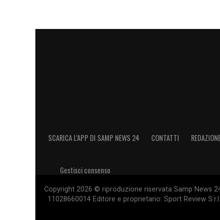
SCARICA L’APP DI SAMP NEWS 24
CONTATTI
REDAZION
Gestisci consenso
Copyright 2026 © riproduzione riservata Samp News 24 -
11028660014 Editore e proprietario: Sport Review S.r.l