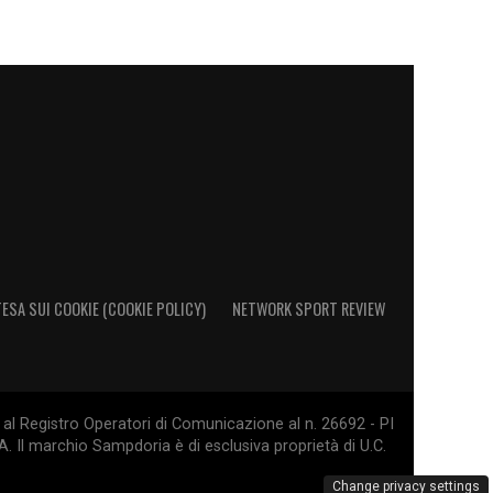
ESA SUI COOKIE (COOKIE POLICY)
NETWORK SPORT REVIEW
al Registro Operatori di Comunicazione al n. 26692 - PI
. Il marchio Sampdoria è di esclusiva proprietà di U.C.
Change privacy settings