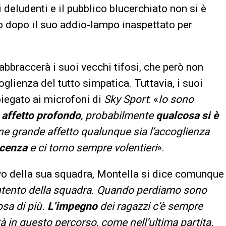
i deludenti e il pubblico blucerchiato non si è
to dopo il suo addio-lampo inaspettato per
abbraccerà i suoi vecchi tifosi, che però non
glienza del tutto simpatica. Tuttavia, i suoi
iegato ai microfoni di
Sky Sport
: «
Io sono
n
affetto profondo
, probabilmente
qualcosa si è
ne grande affetto qualunque sia l’accoglienza
scenza
e ci torno sempre volentieri
».
o della sua squadra, Montella si dice comunque
tento della squadra. Quando perdiamo sono
sa di più.
L’impegno
dei ragazzi c’è sempre
tà in questo percorso, come nell’ultima partita.