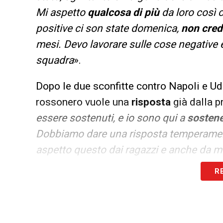
Mi aspetto
qualcosa
di più
da loro così 
positive ci son state domenica,
non credo
mesi. Devo lavorare sulle cose negative 
squadra
».
Dopo le due sconfitte contro Napoli e Udin
rossonero vuole una
risposta
già dalla p
essere sostenuti, e io sono qui a
sostene
Dobbiamo dare una risposta temperame
aspetto questo dai ragazzi e anche da m
R
LA PLAYLIST DELLE NOSTRE TOP NEW