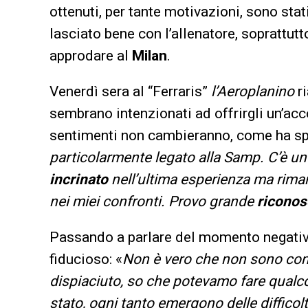
ottenuti, per tante motivazioni, sono stat
lasciato bene con l’allenatore, soprattut
approdare al
Milan
.
Venerdì sera al “Ferraris”
l’Aeroplanino
ri
sembrano intenzionati ad offrirgli un’acco
sentimenti non cambieranno, come ha sp
particolarmente legato alla Samp. C’è u
incrinato
nell’ultima esperienza ma rima
nei miei confronti. Provo grande
ricono
Passando a parlare del momento negativ
fiducioso: «
Non è vero che non sono con
dispiaciuto, so che potevamo fare qualco
stato, ogni tanto emergono delle difficol