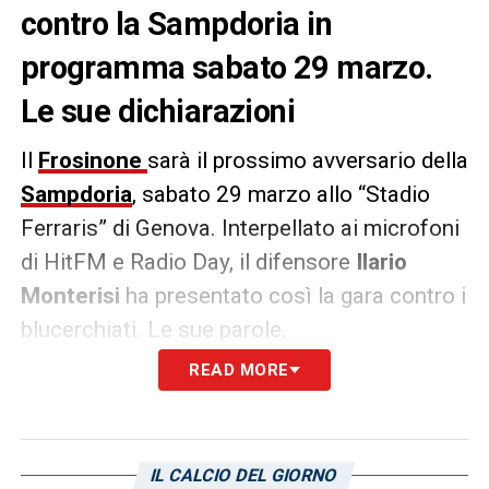
contro la Sampdoria in
programma sabato 29 marzo.
Le sue dichiarazioni
Il
Frosinone
sarà il prossimo avversario della
Sampdoria
, sabato 29 marzo allo “Stadio
Ferraris” di Genova. Interpellato ai microfoni
di HitFM e Radio Day, il difensore
Ilario
Monterisi
ha presentato così la gara contro i
blucerchiati. Le sue parole.
READ MORE
SAMPDORIA –
«Non penseremo alle otto
gare da giocare ma solo alla sfida contro la
Sampdoria di sabato. Siamo consapevoli
IL CALCIO DEL GIORNO
che se sabato si fa risultato non siamo salvi