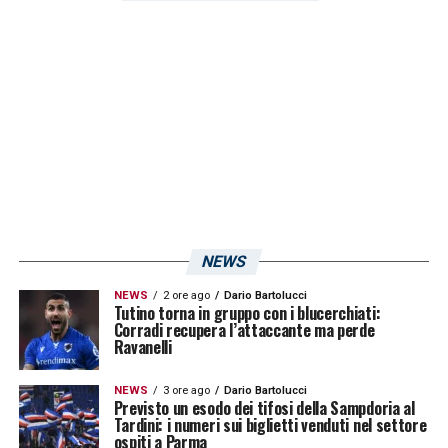
o retrocessi in caso di sconfitta. Ci sono
ancora diversi punti in palio e le ultime
partite da giocare sono quelle che contano
di più»
.
LA PLAYLIST DELLE NOSTRE TOP NEWS
NEWS
NEWS
2 ore ago
Dario Bartolucci
Tutino torna in gruppo con i blucerchiati:
Corradi recupera l’attaccante ma perde
Ravanelli
NEWS
3 ore ago
Dario Bartolucci
Previsto un esodo dei tifosi della Sampdoria al
Tardini: i numeri sui biglietti venduti nel settore
ospiti a Parma