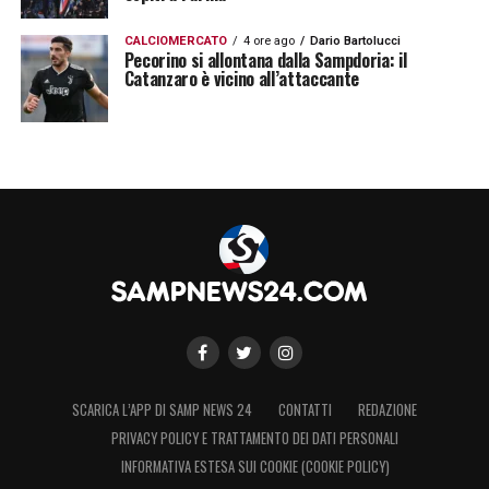
CALCIOMERCATO
4 ore ago
Dario Bartolucci
Pecorino si allontana dalla Sampdoria: il
Catanzaro è vicino all’attaccante
SCARICA L’APP DI SAMP NEWS 24
CONTATTI
REDAZIONE
PRIVACY POLICY E TRATTAMENTO DEI DATI PERSONALI
INFORMATIVA ESTESA SUI COOKIE (COOKIE POLICY)