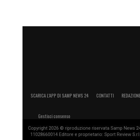
SCARICA L’APP DI SAMP NEWS 24
CONTATTI
REDAZION
Gestisci consenso
Copyright 2026 © riproduzione riservata Samp News 24 -
11028660014 Editore e proprietario: Sport Review S.r.l