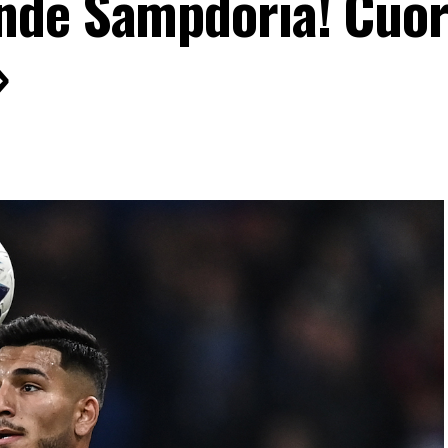
nde Sampdoria! Cuor
»