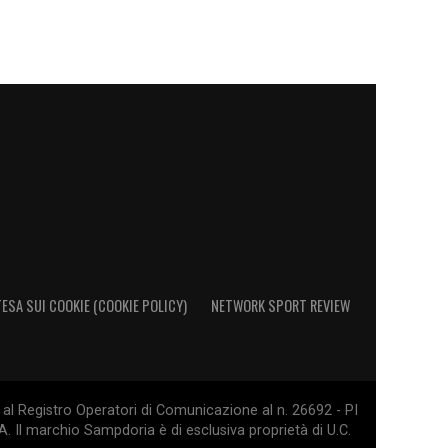
ESA SUI COOKIE (COOKIE POLICY)
NETWORK SPORT REVIEW
al Registro Operatori di Comunicazione al n. 26692 - PI
. Il marchio Sampdoria è di esclusiva proprietà di U.C.