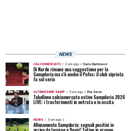
Winks 6,5 –
Tutti i palloni devono passare
dai suoi piedi per un controllo qualità, poi
possono essere giocati anche dai compagni.
Ha classe e personalità, potrebbe osare
qualcosina di più.
Cuisance 5,5 –
Debutto incolore per il
NEWS
centrocampista francese. Ci vuole tempo
CALCIOMERCATO
2 ore ago
Dario Bartolucci
Di Nardo rimane una suggestione per la
(dal 46′
Rincon 6 –
Offre grinta ed
Sampdoria ma c’è anche il Pafos: il club cipriota
fa sul serio
esperienza nel momento cruciale della
partita).
ULTIMISSIME SAMP
3 ore ago
Elia Serra
Tabellone calciomercato estivo Sampdoria 2026
LIVE: i trasferimenti in entrata e in uscita
Augello 6 –
Croce e delizia della Sampdoria.
Sfiora l’eurogol e salva un gol già fatto di
NEWS
3 ore ago
Mota a due passi dalla porta. Nel mezzo,
Allenamento Sampdoria: segnali positivi in
arrivo da Insigne e Begić! Tutino in gruppo