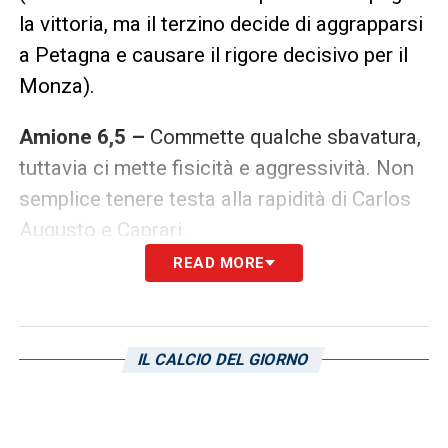
la vittoria, ma il terzino decide di aggrapparsi
a Petagna e causare il rigore decisivo per il
Monza).
Amione 6,5 –
Commette qualche sbavatura,
tuttavia ci mette fisicità e aggressività. Non
semplice tenere testa alla rapidità di Carlos
Augusto e Caprari.
READ MORE
Leris 6,5 –
L’esterno algerino ripaga la
fiducia di Stankovic con una buona
prestazione. Dal suo colpo di testa
IL CALCIO DEL GIORNO
scaturisce la rete del raddoppio blucerchiato
(dall’85’
Zanoli sv
).