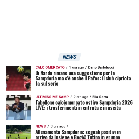
Volp
i,
Danilo Gastaldello, Domenico
Arnuzzo, Gasbarroni, Palmieri
(oggi ds del
Sassuolo) e Luca Bosotin, fondatore degli
Ultras blucerchiati e magazziniere del club
negli anni 80 e 90.
NEWS
Presenti due rappresentanti della Sampdoria
CALCIOMERCATO
1 ora ago
Dario Bartolucci
di oggi come il ds ed ex giocatore,
Pietro
Di Nardo rimane una suggestione per la
Sampdoria ma c’è anche il Pafos: il club cipriota
Accardi
e il capitano
Bartosz Bereszynski
.
fa sul serio
Infine hanno presenziato l’ex presidente,
ULTIMISSIME SAMP
2 ore ago
Elia Serra
Enrico Mantovani e la sorella Francesca.
Tabellone calciomercato estivo Sampdoria 2026
LIVE: i trasferimenti in entrata e in uscita
LA PLAYLIST DELLE NOSTRE TOP NEWS
NEWS
3 ore ago
Allenamento Sampdoria: segnali positivi in
arrivo da Insigne e Begić! Tutino in gruppo