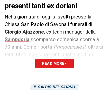
presenti tanti ex doriani
Nella giornata di oggi si svolti presso la
Chiesa San Paolo di Savona i funerali di
Giorgio
Ajazzone
, ex team manager della
Sampdoria
scomparso domenica scorsa a
70 anni. Come riporta
Primocanale.it
, oltre ai
tanti tifosi erano presenti anche molti ex
giocatori blucerchiati come
Roberto
READ MORE
Mancini
, storico attaccante delle stagioni
gloriose doriane,
Attilio Lombardo
,
Marco
Lanna
(ex presidente),
Luca Pellegrini
,
IL CALCIO DEL GIORNO
Gianni Invernizzi
,
Antonio Cassano
,
Giampaolo Pazzini,
Fabio Quagliarella
,
Francesco Flachi
,
Angelo Palombo
,
Sergio